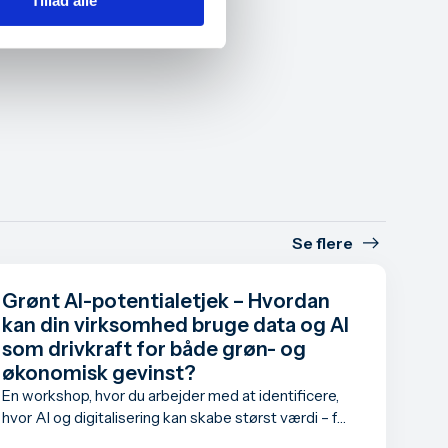
Tillad alle
Se flere
Grønt AI-potentialetjek – Hvordan
kan din virksomhed bruge data og AI
som drivkraft for både grøn- og
økonomisk gevinst?
En workshop, hvor du arbejder med at identificere,
hvor AI og digitalisering kan skabe størst værdi – for
både grøn omstilling og bundlinje.