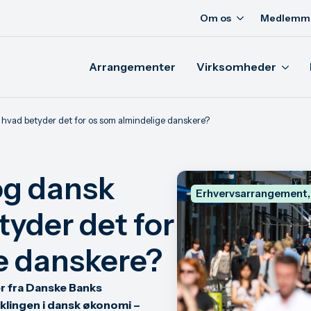
Om os
Medlemm
Arrangementer
Virksomheder
hvad betyder det for os som almindelige danskere?
og dansk
Erhvervsarrangement
yder det for
e danskere?
er fra Danske Banks
iklingen i dansk økonomi –