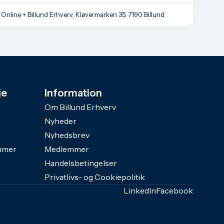
Online + Billund Erhverv, Kløvermarken 35, 7190 Billund
je
Information
Om Billund Erhverv
Nyheder
Nyhedsbrev
mmer
Medlemmer
Handelsbetingelser
Privatlivs- og Cookiepolitik
LinkedIn
Facebook