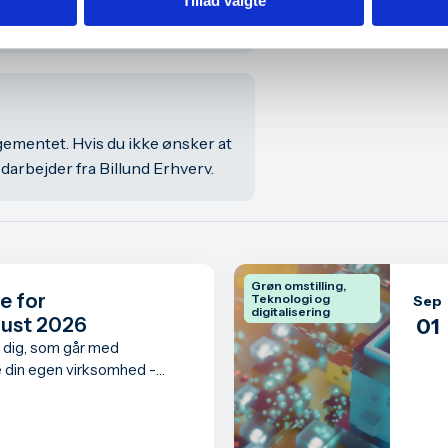
Tillad valgte
ngementet. Hvis du ikke ønsker at
arbejder fra Billund Erhverv.
Grøn omstilling,
e for
Teknologi og
Sep
digitalisering
gust 2026
01
 dig, som går med
e din egen virksomhed -
get det første skridt som