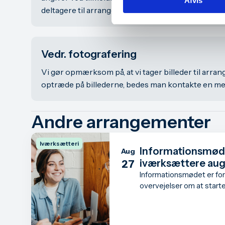
Afvis
deltagere til arrangementet.
Vedr. fotografering
Vi gør opmærksom på, at vi tager billeder til arra
optræde på billederne, bedes man kontakte en med
Andre arrangementer
Iværksætteri
Informationsmød
Aug
iværksættere au
27
Informationsmødet er for
overvejelser om at start
måske har du allerede ta
iværksætter.