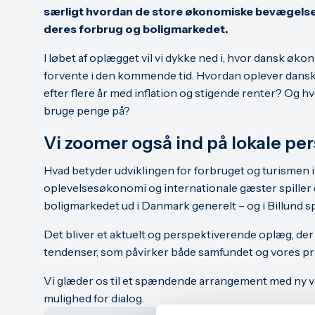
særligt hvordan de store økonomiske bevægelse
deres forbrug og boligmarkedet.
I løbet af oplægget vil vi dykke ned i, hvor dansk økon
forvente i den kommende tid. Hvordan oplever dans
efter flere år med inflation og stigende renter? Og h
bruge penge på?
Vi zoomer også ind på lokale per
Hvad betyder udviklingen for forbruget og turismen i
oplevelsesøkonomi og internationale gæster spiller 
boligmarkedet ud i Danmark generelt – og i Billund s
Det bliver et aktuelt og perspektiverende oplæg, der
tendenser, som påvirker både samfundet og vores p
Vi glæder os til et spændende arrangement med ny v
mulighed for dialog.