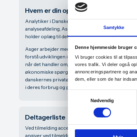
Hvem er din oplægsholder?
Analytiker i Danske Banks
Samtykke
analyseafdeling, Asger Wilhelm Dalsjö,
holder oplæg til dette arrangement.
Denne hjemmeside bruger c
Asger arbejder med at undersøge og
forstå udviklingen i dansk økonomi, især
Vi bruger cookies til at tilpas
når det handler om, hvordan de store
vores trafik. Vi deler også 
økonomiske spørgsmål påvirker
annonceringspartnere og anal
dem, eller som de har indsaml
danskernes privatøkonomi – ikke mindst
i deres forbrug og på boligmarkedet.
Samtykkevalg
Nødvendig
Deltagerliste
Ved tilmelding accepterer du, at dit navn, din titel
angiver ved tilmelding, kan indgå på en deltagerlis