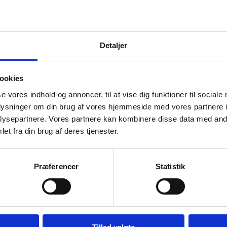
A
Detaljer
ookies
se vores indhold og annoncer, til at vise dig funktioner til sociale
oplysninger om din brug af vores hjemmeside med vores partnere i
ysepartnere. Vores partnere kan kombinere disse data med andr
et fra din brug af deres tjenester.
Præferencer
Statistik
 og virksomhed, som du selv
te, der kan deles med de øvrige