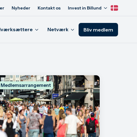
er
Nyheder
Kontakt os
Invest in Billund
Iværksættere
Netværk
Bliv medlem
, Medlemsarrangement