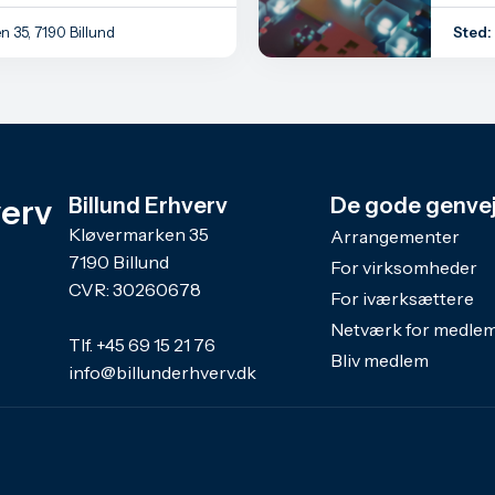
n 35, 7190 Billund
Sted:
verv
Billund Erhverv
De gode genve
Kløvermarken 35
Arrangementer
7190 Billund
For virksomheder
CVR: 30260678
For iværksættere
Netværk for medle
Tlf.
+45 69 15 21 76
Bliv medlem
info@billunderhverv.dk