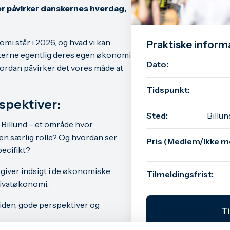
r påvirker danskernes hverdag,
omi står i 2026, og hvad vi kan
Praktiske inform
kerne egentlig deres egen økonomi
Dato:
vordan påvirker det vores måde at
Tidspunkt:
spektiver:
Sted:
Billun
 Billund – et område hvor
en særlig rolle? Og hvordan ser
Pris (Medlem/Ikke m
pecifikt?
 giver indsigt i de økonomiske
Tilmeldingsfrist:
rivatøkonomi.
iden, gode perspektiver og
T