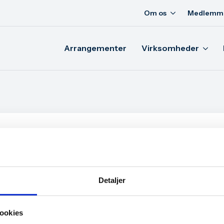
Om os
Medlemm
Arrangementer
Virksomheder
lmeld dig vores nyhedsbrev
vad du behøver, er at udfylde skemaet herunder.
Detaljer
ookies