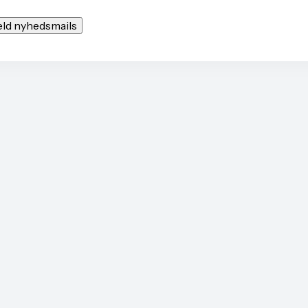
eld nyhedsmails
verv
Billund Erhverv
De gode genve
Kløvermarken 35
Arrangementer
7190 Billund
For virksomheder
CVR: 30260678
For iværksættere
Netværk for medle
Tlf.
+45 69 15 21 76
Bliv medlem
info@billunderhverv.dk