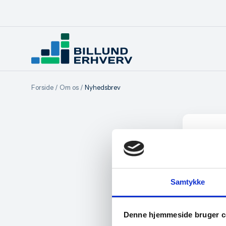
Forside
/
Om os
/
Nyhedsbrev
Ti
Alt, h
*
Navn
Samtykke
Denne hjemmeside bruger c