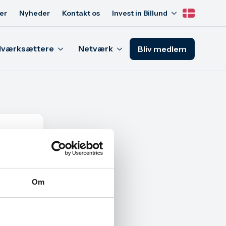
er
Nyheder
Kontakt os
Invest in Billund
Iværksættere
Netværk
Bliv medlem
Om