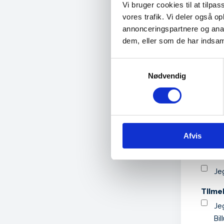
Event
Vi bruger cookies til at tilpas
vores trafik. Vi deler også 
annonceringspartnere og anal
dem, eller som de har indsaml
Eventu
Samtykkevalg
Nødvendig
E-mai
Afvis
Bekræ
Jeg
Tilme
Je
Bi