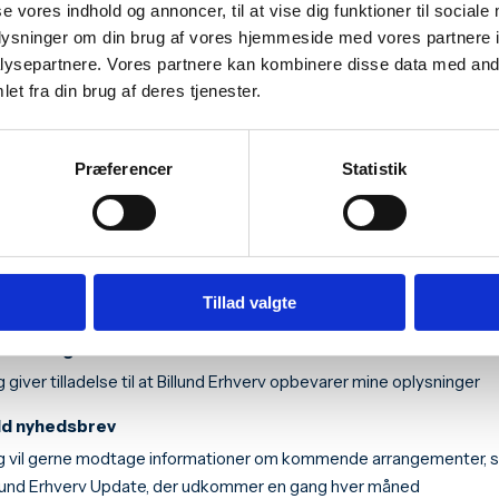
uelt virksomhed
se vores indhold og annoncer, til at vise dig funktioner til sociale
oplysninger om din brug af vores hjemmeside med vores partnere i
ysepartnere. Vores partnere kan kombinere disse data med andr
et fra din brug af deres tjenester.
elt titel
Præferencer
Statistik
*
l
Tillad valgte
*
ft venligst
 giver tilladelse til at Billund Erhverv opbevarer mine oplysninger
ld nyhedsbrev
g vil gerne modtage informationer om kommende arrangementer, 
llund Erhverv Update, der udkommer en gang hver måned