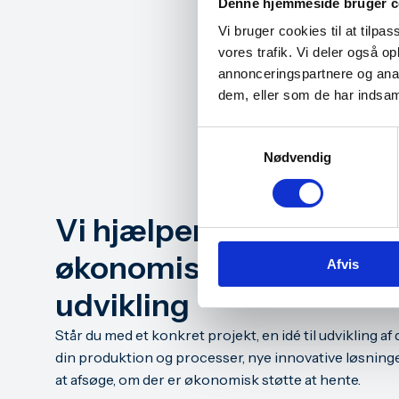
Denne hjemmeside bruger c
Vi bruger cookies til at tilpas
vores trafik. Vi deler også 
annonceringspartnere og anal
dem, eller som de har indsaml
Samtykkevalg
Nødvendig
Vi hjælper dig med at f
økonomisk støtte til d
Afvis
udvikling
Står du med et konkret projekt, en idé til udvikling af 
din produktion og processer, nye innovative løsninger
at afsøge, om der er økonomisk støtte at hente.