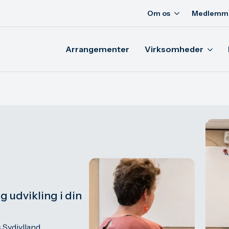
Om os
Medlemm
Arrangementer
Virksomheder
og udvikling i din
 Sydjylland,