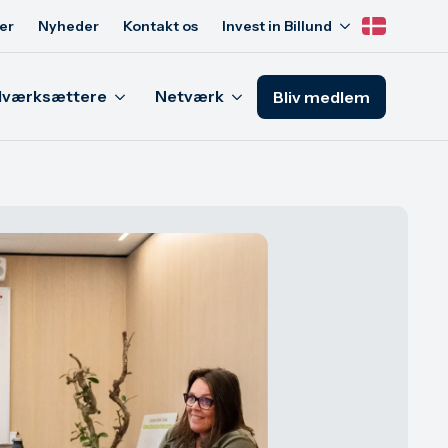
er
Nyheder
Kontakt os
Invest in Billund
Iværksættere
Netværk
Bliv medlem