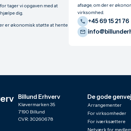
afsøge, om der er økonom
rfor tager vi opgaven med at
virksomhed.
 hjælpe dig.
+45 69 15 21 76
der er økonomisk støtte at hente
info@billunder
verv
Billund Erhverv
De gode genve
Kløvermarken 35
Arrangementer
7190 Billund
For virksomheder
CVR: 30260678
For iværksættere
Netværk for medle