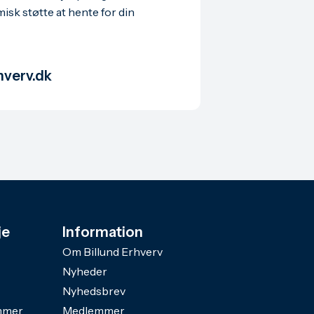
isk støtte at hente for din
hverv.dk
je
Information
Om Billund Erhverv
Nyheder
Nyhedsbrev
mmer
Medlemmer