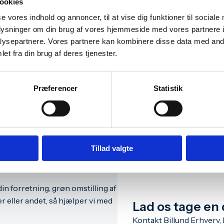
ookies
Mathilde Kastberg Ascanius
se vores indhold og annoncer, til at vise dig funktioner til sociale
oplysninger om din brug af vores hjemmeside med vores partnere i
Filskov Kro
ysepartnere. Vores partnere kan kombinere disse data med andr
et fra din brug af deres tjenester.
Præferencer
Statistik
Kontakt os
inde
in virksomheds
Tillad valgte
din forretning, grøn omstilling af
 eller andet, så hjælper vi med
Lad os tage en 
Kontakt Billund Erhverv, 