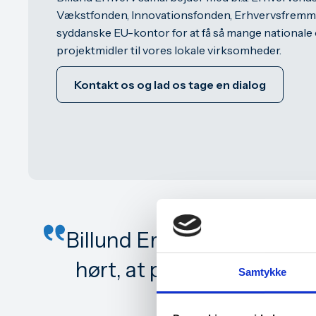
Vækstfonden, Innovationsfonden, Erhvervsfremme
syddanske EU-kontor for at få så mange nationale 
projektmidler til vores lokale virksomheder.
Kontakt os og lad os tage en dialog
Billund Erhverv har faktis
hørt, at processen var b
Samtykke
sparring fik jeg 