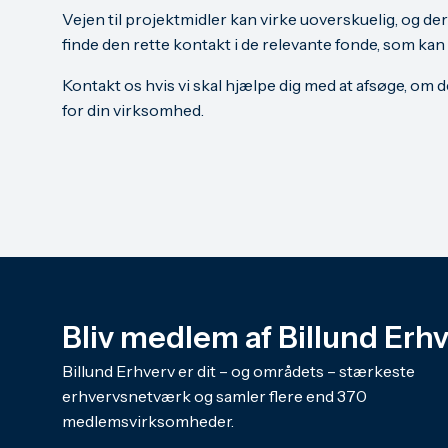
Vejen til projektmidler kan virke uoverskuelig, og de
finde den rette kontakt i de relevante fonde, som kan
Kontakt os hvis vi skal hjælpe dig med at afsøge, om 
for din virksomhed.
Bliv medlem af Billund Erh
Billund Erhverv er dit – og områdets – stærkeste
erhvervsnetværk og samler flere end 370
medlemsvirksomheder.