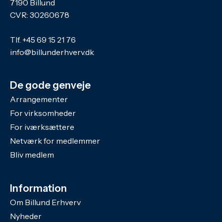
7190 Billund
CVR: 30260678
Tlf.
+45 69 15 21 76
info@billunderhverv.dk
De gode genveje
Arrangementer
For virksomheder
For iværksættere
Netværk for medlemmer
Bliv medlem
Information
Om Billund Erhverv
Nyheder