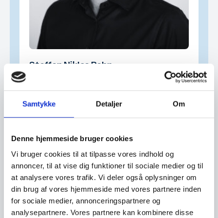
Steffen Niklas Rehn
Managing partner
BEST 4 PROJECT .:Digital
Samtykke
Detaljer
Om
Strategi & værdiskabelse, Digitalisering & AI,
Udvikling af digitale produkter & SaaS, Fra strategi
Denne hjemmeside bruger cookies
til eksekvering
Vi bruger cookies til at tilpasse vores indhold og
annoncer, til at vise dig funktioner til sociale medier og til
at analysere vores trafik. Vi deler også oplysninger om
din brug af vores hjemmeside med vores partnere inden
for sociale medier, annonceringspartnere og
analysepartnere. Vores partnere kan kombinere disse