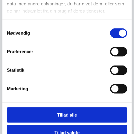
data med andre oplysninger, du har givet dem, eller som
de har indsamlet fra din brug af deres tjenester.
Samtykkevalg
Nødvendig
Præferencer
Statistik
Brian Østergaard
CEO
Marketing
Østergaard Automobiler ApS
Idéudvikling, køb og salg, handel, leasing, ledelse
og erhvervsejendomme.
Tillad alle
Tillad valgte