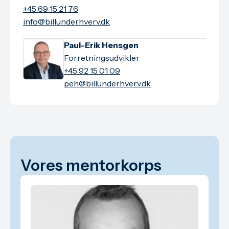
+45 69 15 21 76
info@billunderhverv.dk
Paul-Erik Hensgen
Forretningsudvikler
+45 92 15 01 09
peh@billunderhverv.dk
Vores mentorkorps