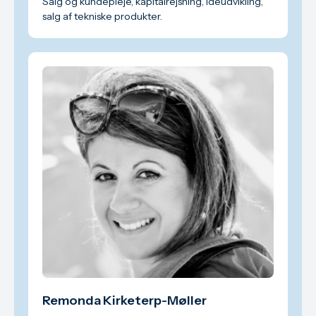
Salg og kundepleje, kapitalrejsning, idéudvikling,
salg af tekniske produkter.
Remonda Kirketerp-Møller