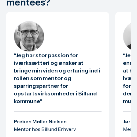
mentees?
“Jeg har stor passion for
“Jeg 
iværksætteri og ønsker at
enntr
bringe min viden og erfaring ind i
at br
rollen som mentor og
iværk
sparringspartner for
for n
opstartsvirksomheder i Billund
den 
kommune"
mulig
Preben Møller Nielsen
Jørge
Mentor hos Billund Erhverv
Mento