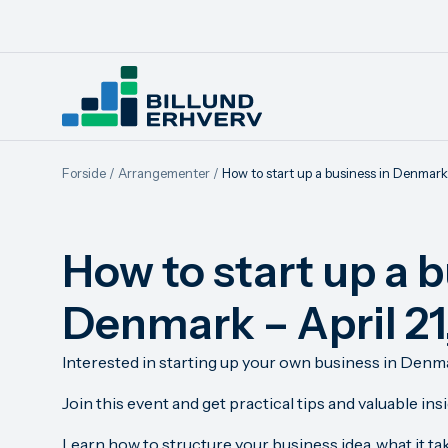
Forside
/
Arrangementer
/
How to start up a business in Denmark 
How to start up a b
Denmark – April 21
Interested in starting up your own business in Den
Join this event and get practical tips and valuable ins
Learn how to structure your business idea, what it ta