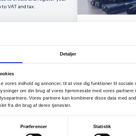
 to VAT and tax.
Praktiske inform
Dato:
n business
Tidspunkt:
Detaljer
Sted:
Billun
ookies
, bookkeeping and tax
Pris:
se vores indhold og annoncer, til at vise dig funktioner til sociale
oplysninger om din brug af vores hjemmeside med vores partnere i
ysepartnere. Vores partnere kan kombinere disse data med andr
T
et fra din brug af deres tjenester.
Præferencer
Statistik