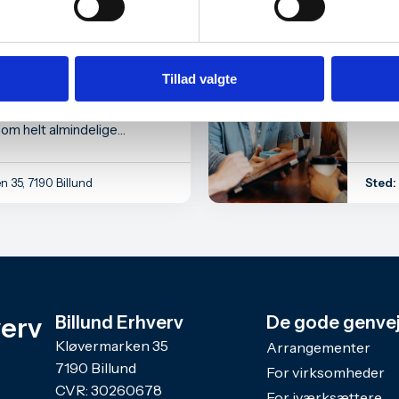
Iværksætteri
 og dansk økonomi
Aug
t for os som
27
Tillad valgte
kere?
i egentlig ud lige nu – og
som helt almindelige
n 35, 7190 Billund
Sted:
verv
Billund Erhverv
De gode genve
Kløvermarken 35
Arrangementer
7190 Billund
For virksomheder
CVR: 30260678
For iværksættere