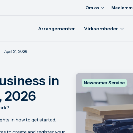
Om os
Medlemm
Arrangementer
Virksomheder
– April 21, 2026
usiness in
Newcomer Service
, 2026
mark?
ights in how to get started.
kes to create and register your