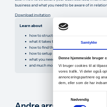
business and what you need to be aware of in relation
Download invitation
.
Learn about
how to structure your business idea
what it takes to create and register your ow
Samtykke
how to find the right business form
how to setup a NemKonto with your bank
Denne hjemmeside bruger c
what you need to be aware of regarding VAT
and much more…
Vi bruger cookies til at tilpas
vores trafik. Vi deler også 
annonceringspartnere og anal
dem, eller som de har indsaml
Samtykkevalg
Nødvendig
Andre arrangementer