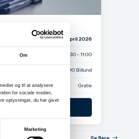
ationer
tirsdag d. 21. april 2026
Kl. 09:30 - 11:00
Om
d Erhverv, Kløvermarken 35, 7190 Billund
Gratis
 medier og til at analysere
nden for sociale medier,
e oplysninger, du har givet
ilmeld arrangement
Marketing
Se flere