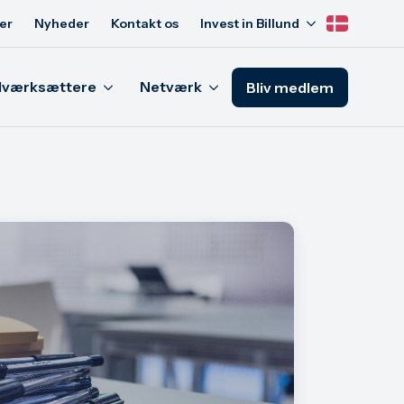
er
Nyheder
Kontakt os
Invest in Billund
Iværksættere
Netværk
Bliv medlem