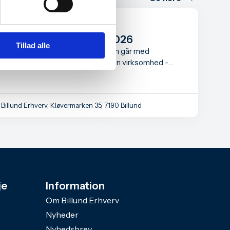
Informationsmøde for
iværksættere august 2026
Tillad alle
Informationsmødet er for dig, som går med
overvejelser om at starte din egen virksomhed -
måske har du allerede taget det første skridt som
iværksætter.
Billund Erhverv, Kløvermarken 35, 7190 Billund
je
Information
Om Billund Erhverv
Nyheder
Nyhedsbrev