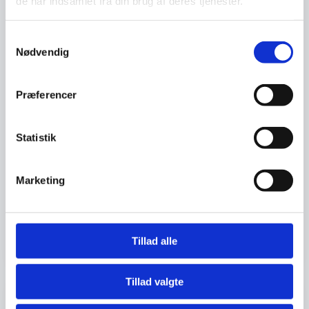
de har indsamlet fra din brug af deres tjenester.
Samtykkevalg
Nødvendig
Præferencer
Forbrugeradfærd og dansk
Aug
Statistik
økonomi – hvad betyder det
25
for os som almindelige
danskere?
Marketing
Hvordan ser dansk økonomi egentlig ud lige
nu – og hvad betyder det for os som helt
almindelige danskere?
Tillad alle
Sted:
Billund Erhverv, Kløvermarken 35, 7190 Billund
Tillad valgte
Iværksætteri