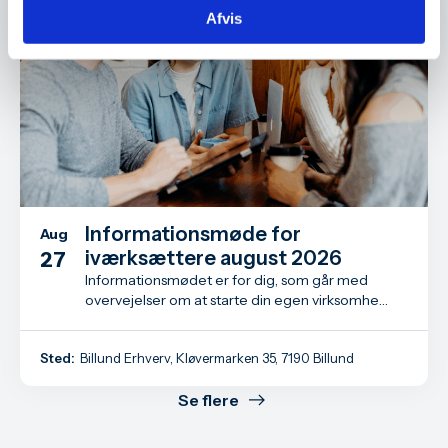
Afvis
Informationsmøde for
Aug
iværksættere august 2026
27
Informationsmødet er for dig, som går med
overvejelser om at starte din egen virksomhed
- måske har du allerede taget det første skridt
som iværksætter.
Sted:
Billund Erhverv, Kløvermarken 35, 7190 Billund
Se flere