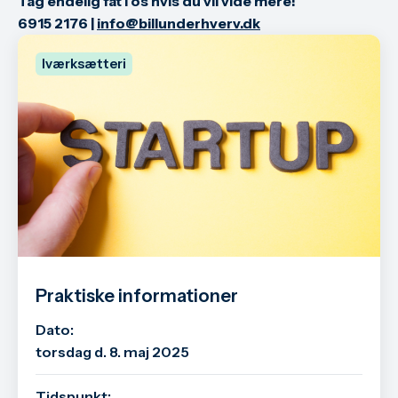
Tag endelig fat i os hvis du vil vide mere!
6915 2176 |
info@billunderhverv.dk
Iværksætteri
Praktiske informationer
Dato:
torsdag d. 8. maj 2025
Tidspunkt: