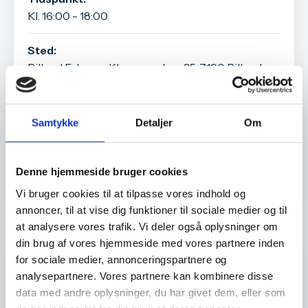
Kl. 16:00 - 18:00
Sted:
Billund Erhverv, Kløvermarken 35, 7190 Billund
Pris:
Gratis
Samtykke
Detaljer
Om
Tilmeld arrangement
Denne hjemmeside bruger cookies
Vi bruger cookies til at tilpasse vores indhold og
annoncer, til at vise dig funktioner til sociale medier og til
Andre arrangementer
at analysere vores trafik. Vi deler også oplysninger om
din brug af vores hjemmeside med vores partnere inden
for sociale medier, annonceringspartnere og
Erhvervsarrangement, Medlemsarrangement
analysepartnere. Vores partnere kan kombinere disse
data med andre oplysninger, du har givet dem, eller som