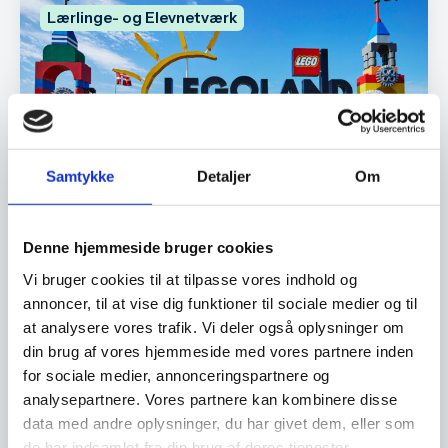
Lærlinge- og Elevnetværk
Samtykke
Detaljer
Om
Denne hjemmeside bruger cookies
Praktiske informationer
Vi bruger cookies til at tilpasse vores indhold og
annoncer, til at vise dig funktioner til sociale medier og til
Dato:
at analysere vores trafik. Vi deler også oplysninger om
onsdag d. 14. maj 2025
din brug af vores hjemmeside med vores partnere inden
for sociale medier, annonceringspartnere og
Tidspunkt:
analysepartnere. Vores partnere kan kombinere disse
Kl. 14:00 - 16:30
data med andre oplysninger, du har givet dem, eller som
de har indsamlet fra din brug af deres tjenester.