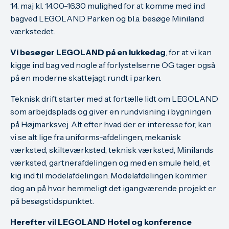
14. maj kl. 14.00-16.30 mulighed for at komme med ind
bagved LEGOLAND Parken og bl.a. besøge Miniland
værkstedet.
Vi besøger LEGOLAND på en lukkedag
, for at vi kan
kigge ind bag ved nogle af forlystelserne OG tager også
på en moderne skattejagt rundt i parken.
Teknisk drift starter med at fortælle lidt om LEGOLAND
som arbejdsplads og giver en rundvisning i bygningen
på Højmarksvej. Alt efter hvad der er interesse for, kan
vi se alt lige fra uniforms-afdelingen, mekanisk
værksted, skilteværksted, teknisk værksted, Minilands
værksted, gartnerafdelingen og med en smule held, et
kig ind til modelafdelingen. Modelafdelingen kommer
dog an på hvor hemmeligt det igangværende projekt er
på besøgstidspunktet.
Herefter vil LEGOLAND Hotel og konference