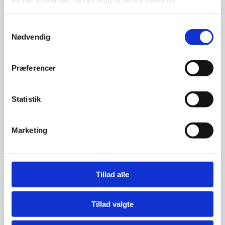
Sted:
Åstvej 8 ved svømmehallen
Samtykkevalg
Nødvendig
Pris:
Gratis
Præferencer
Tilmeldingsfrist:
12. maj 2025
Statistik
Tilmeldingsfristen er overskredet
Marketing
Andre arrangementer
Tillad alle
Erhvervsarrangement, Medlemsarrangement
Tillad valgte