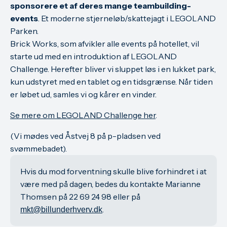
sponsorere et af deres mange teambuilding-
events
. Et moderne stjerneløb/skattejagt i LEGOLAND
Parken.
Brick Works, som afvikler alle events på hotellet, vil
starte ud med en introduktion af LEGOLAND
Challenge. Herefter bliver vi sluppet løs i en lukket park,
kun udstyret med en tablet og en tidsgrænse. Når tiden
er løbet ud, samles vi og kårer en vinder.
Se mere om LEGOLAND Challenge her
.
(Vi mødes ved Åstvej 8 på p-pladsen ved
svømmebadet).
Hvis du mod forventning skulle blive forhindret i at
være med på dagen, bedes du kontakte Marianne
Thomsen på 22 69 24 98 eller på
.
mkt@billunderhverv.dk