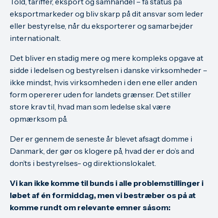
Told, tariffer, eksport og samhandel – få status på
eksportmarkeder og bliv skarp på dit ansvar som leder
eller bestyrelse, når du eksporterer og samarbejder
internationalt.
Det bliver en stadig mere og mere kompleks opgave at
sidde i ledelsen og bestyrelsen i danske virksomheder –
ikke mindst, hvis virksomheden i den ene eller anden
form opererer uden for landets grænser. Det stiller
store krav til, hvad man som ledelse skal være
opmærksom på.
Der er gennem de seneste år blevet afsagt domme i
Danmark, der gør os klogere på, hvad der er do’s and
don’ts i bestyrelses- og direktionslokalet.
Vi kan ikke komme til bunds i alle problemstillinger i
løbet af én formiddag, men vi bestræber os på at
komme rundt om relevante emner såsom: