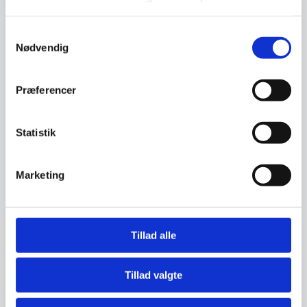
Samtykkevalg
Nødvendig
Præferencer
Statistik
Marketing
Kolja Staunstrup
Tillad alle
Kolja er partner i Kromann Reumert og er
procesadvokat og har igennem de seneste 15 år
Tillad valgte
ført en række af de mest profilerede sager om
ledelsesansvar i Danmark.