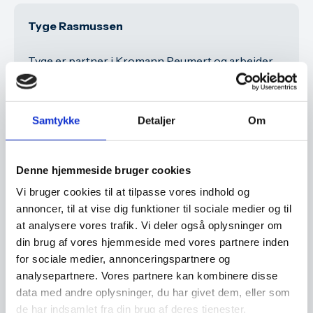
Tyge Rasmussen
Tyge er partner i Kromann Reumert og arbejder
primært med selskabsret, køb og salg af
virksomheder, investeringer i virksomheder samt
kommercielle kontrakter (f.eks. distributions-
Samtykke
Detaljer
Om
eller agentaftaler).
Gennem sin erfaring med opkøb og salg i
Denne hjemmeside bruger cookies
udlandet, bistand med etablering i udlandet og
Vi bruger cookies til at tilpasse vores indhold og
udenlandske aktører, der ønsker at etablere sig i
annoncer, til at vise dig funktioner til sociale medier og til
Danmark, har Tyge en dyb indsigt i
at analysere vores trafik. Vi deler også oplysninger om
eksportvirksomheders juridiske udfordringer og
din brug af vores hjemmeside med vores partnere inden
det internationale miljø, de navigerer i.
for sociale medier, annonceringspartnere og
analysepartnere. Vores partnere kan kombinere disse
data med andre oplysninger, du har givet dem, eller som
de har indsamlet fra din brug af deres tjenester.