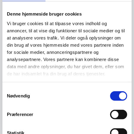
Denne hjemmeside bruger cookies
Vi bruger cookies til at tilpasse vores indhold og
annoncer, til at vise dig funktioner til sociale medier og til
at analysere vores trafik. Vi deler også oplysninger om
din brug af vores hjemmeside med vores partnere inden
for sociale medier, annonceringspartnere og
analysepartnere. Vores partnere kan kombinere disse
data med andre oplysninger, du har givet dem, eller som
Forbrugeradfærd og dansk
Aug
de har indsamlet fra din brug af deres tjenester.
økonomi – hvad betyder det
25
for os som almindelige
danskere?
Samtykkevalg
Nødvendig
Hvordan ser dansk økonomi egentlig ud lige
nu – og hvad betyder det for os som helt
almindelige danskere?
Præferencer
Sted:
Billund Erhverv, Kløvermarken 35, 7190 Billund
Statistik