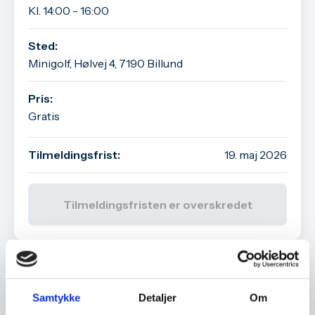
Kl. 14:00 - 16:00
Sted:
Minigolf, Hølvej 4, 7190 Billund
Pris:
Gratis
Tilmeldingsfrist:
19. maj 2026
Tilmeldingsfristen er overskredet
Andre arrangementer
Erhvervsarrangement, Medlemsarrangement
Samtykke
Detaljer
Om