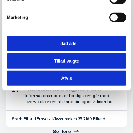
Iværksætteri
Marketing
Tillad alle
Tillad valgte
Afvis
Informationsmøde for
Aug
iværksættere august 2026
27
Informationsmødet er for dig, som går med
overvejelser om at starte din egen virksomhed
- måske har du allerede taget det første skridt
som iværksætter.
Sted:
Billund Erhverv, Kløvermarken 35, 7190 Billund
Se flere