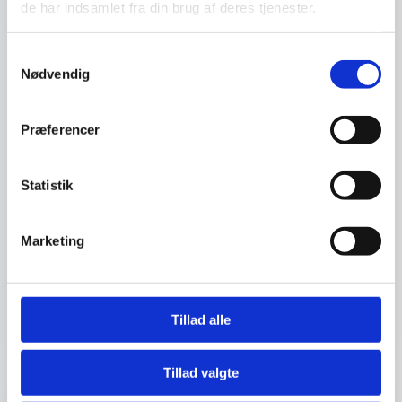
de har indsamlet fra din brug af deres tjenester.
Samtykkevalg
Nødvendig
Præferencer
Forbrugeradfærd og dansk
Aug
Statistik
økonomi – hvad betyder det
25
for os som almindelige
danskere?
Marketing
Hvordan ser dansk økonomi egentlig ud lige
nu – og hvad betyder det for os som helt
almindelige danskere?
Tillad alle
Sted:
Billund Erhverv, Kløvermarken 35, 7190 Billund
Tillad valgte
Iværksætteri