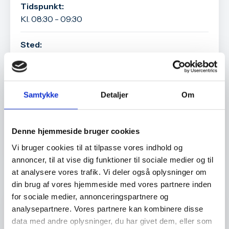
Tidspunkt:
Kl. 08:30 - 09:30
Sted:
Billund Erhverv, Kløvermarken 35, 7190 Billund
Pris:
Samtykke
Detaljer
Om
Gratis
Denne hjemmeside bruger cookies
Tilmeld arrangement
Vi bruger cookies til at tilpasse vores indhold og
annoncer, til at vise dig funktioner til sociale medier og til
at analysere vores trafik. Vi deler også oplysninger om
Andre arrangementer
din brug af vores hjemmeside med vores partnere inden
for sociale medier, annonceringspartnere og
Erhvervsarrangement, Medlemsarrangement
analysepartnere. Vores partnere kan kombinere disse
data med andre oplysninger, du har givet dem, eller som