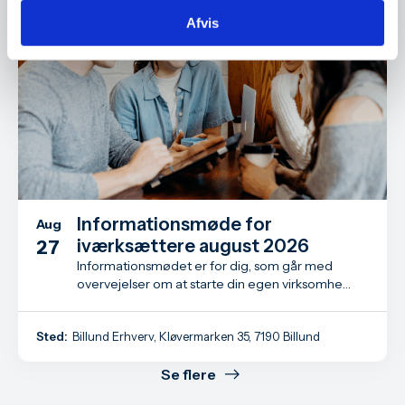
Afvis
Informationsmøde for
Aug
iværksættere august 2026
27
Informationsmødet er for dig, som går med
overvejelser om at starte din egen virksomhed
- måske har du allerede taget det første skridt
som iværksætter.
Sted:
Billund Erhverv, Kløvermarken 35, 7190 Billund
Se flere