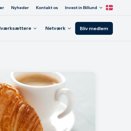
er
Nyheder
Kontakt os
Invest in Billund
Iværksættere
Netværk
Bliv medlem