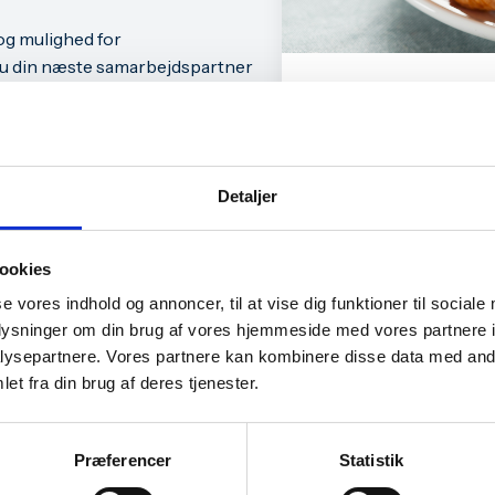
og mulighed for
 du din næste samarbejdspartner
Praktiske inform
Dato:
erv orientere om aktiviteter og
Tidspunkt:
Detaljer
Billund Erhvervs
Sted:
Billun
ookies
ned kl 8.30-9.30.
Pris:
se vores indhold og annoncer, til at vise dig funktioner til sociale
oplysninger om din brug af vores hjemmeside med vores partnere i
kræver tilmelding.
ysepartnere. Vores partnere kan kombinere disse data med andr
e iværksætter i Billund
T
et fra din brug af deres tjenester.
Præferencer
Statistik