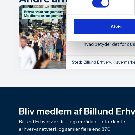
Erhvervsarrangement,
Forbrugeradfærd
Medlemsarrangement
Aug
– hvad betyder de
25
Afvis
almindelige dans
Hvordan ser dansk økonom
hvad betyder det for os 
danskere?
Sted:
Billund Erhverv, Kløvermarke
Bliv medlem af Billund Erh
Billund Erhverv er dit – og områdets – stærkeste
erhvervsnetværk og samler flere end 370