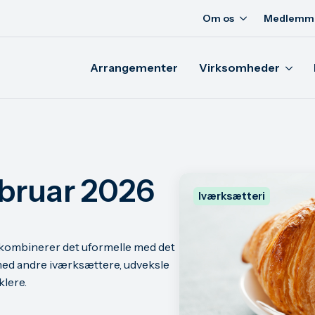
Om os
Medlemm
Arrangementer
Virksomheder
bruar 2026
Iværksætteri
i kombinerer det uformelle med det
 med andre iværksættere, udveksle
klere.