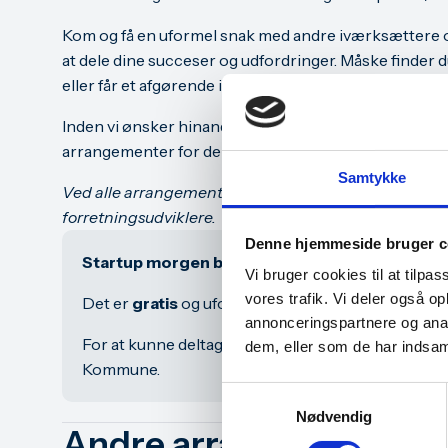
Kom og få en uformel snak med andre iværksættere 
at dele dine succeser og udfordringer. Måske finder
eller får et afgørende indspark til din virksomhed.
Inden vi ønsker hinanden en god dag, vil Billund Erhv
arrangementer for den kommende måned.
Samtykke
Ved alle arrangementer får du mulighed for at møde 
forretningsudviklere.
Denne hjemmeside bruger c
Startup morgen bliver afholdt en gang hver må
Vi bruger cookies til at tilpas
vores trafik. Vi deler også 
Det er
gratis
og uforpligtende at deltage, men det 
annonceringspartnere og anal
For at kunne deltage i Startup morgen skal du vær
dem, eller som de har indsaml
Kommune.
Samtykkevalg
Nødvendig
Andre arrangementer