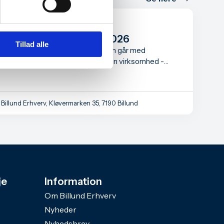
Informationsmøde for
iværksættere august 2026
Tillad alle
Informationsmødet er for dig, som går med
overvejelser om at starte din egen virksomhed -
måske har du allerede taget det første skridt som
iværksætter.
Billund Erhverv, Kløvermarken 35, 7190 Billund
je
Information
Om Billund Erhverv
Nyheder
Nyhedsbrev