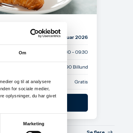
ationer
torsdag d. 5. februar 2026
Kl. 08:30 - 09:30
Om
d Erhverv, Kløvermarken 35, 7190 Billund
Gratis
 medier og til at analysere
nden for sociale medier,
e oplysninger, du har givet
ilmeld arrangement
Marketing
Se flere