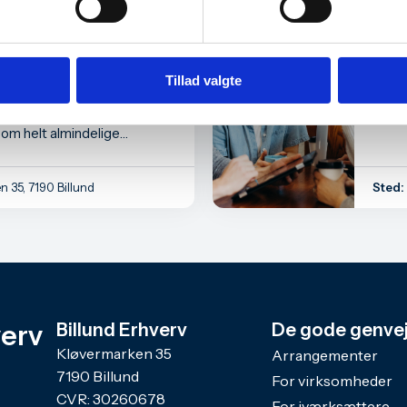
Iværksætteri
 og dansk økonomi
Aug
t for os som
27
Tillad valgte
kere?
i egentlig ud lige nu – og
som helt almindelige
n 35, 7190 Billund
Sted:
verv
Billund Erhverv
De gode genve
Kløvermarken 35
Arrangementer
7190 Billund
For virksomheder
CVR: 30260678
For iværksættere