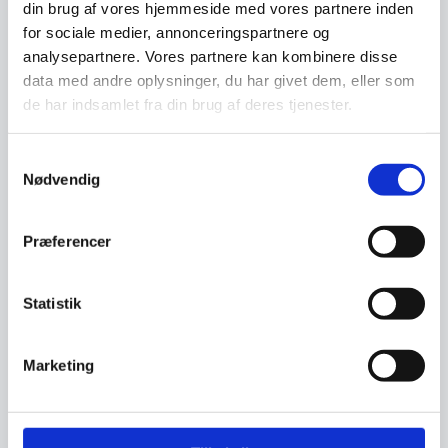
18. februar 2025
din brug af vores hjemmeside med vores partnere inden
for sociale medier, annonceringspartnere og
SWECO
analysepartnere. Vores partnere kan kombinere disse
data med andre oplysninger, du har givet dem, eller som
de har indsamlet fra din brug af deres tjenester.
Samtykkevalg
Nødvendig
Præferencer
Statistik
18. februar 2025
Marketing
HAS-DESIGN ApS