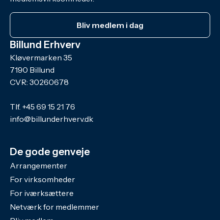
Bliv medlem i dag
Billund Erhverv
Kløvermarken 35
7190 Billund
CVR: 30260678
Tlf.
+45 69 15 21 76
info@billunderhverv.dk
De gode genveje
Arrangementer
For virksomheder
For iværksættere
Netværk for medlemmer