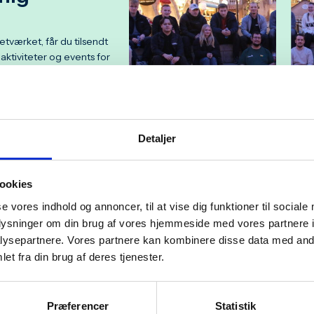
tværket, får du tilsendt
aktiviteter og events for
tig information om spændende
Detaljer
og hypnoseshow til at komme
ookies
se vores indhold og annoncer, til at vise dig funktioner til sociale
oplysninger om din brug af vores hjemmeside med vores partnere i
ysepartnere. Vores partnere kan kombinere disse data med andr
et fra din brug af deres tjenester.
ld dig vores nyhedsmails o
er om Lærlinge- og
Præferencer
Statistik