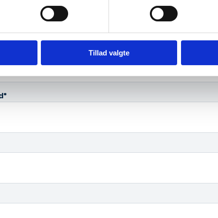
netværket
*
avn
Tillad valgte
*
d