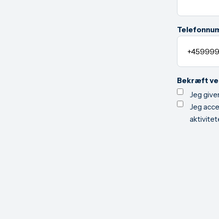
Telefonnu
Bekræft ve
Jeg giver
Jeg accep
aktivite
Tilmeld n
Du kan til e