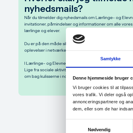
nyhedsmails?
Når du tilmelder dig nyhedsmails om Lærlinge- og Elevne
invitationer, påmindelser og informationer om alle vores 
lærlinge og elever.
Du er på den måde sikker på, at du ikke går glip af vig
oplevelser i netværket.
Samtykke
I Lærlinge- og Elevnetværket har vi alle slags aktiviteter:
Lige fra sociale aktiviteter som speedwayløb, bowling 
om bag kulisserne i nogle af vores lokale virksomheder.
Denne hjemmeside bruger c
Vi bruger cookies til at tilpas
vores trafik. Vi deler også 
annonceringspartnere og anal
dem, eller som de har indsaml
Tilme
Samtykkevalg
SMS'
Nødvendig