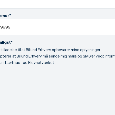
*
mmer
*
nligst
 tilladelse til at Billund Erhverv opbevarer mine oplysninger
terer, at Billund Erhverv må sende mig mails og SMS'er vedr. inform
ter i Lærlinge- og Elevnetværket
yhedsmails og SMS'er
nhver tid afmelde dig nyhedsmails og SMS'er.