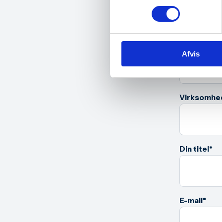
Elev
Dit fulde n
Afvis
Virksomhe
*
Din titel
*
E-mail