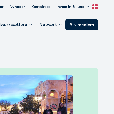
er
Nyheder
Kontakt os
Invest in Billund
Iværksættere
Netværk
Bliv medlem