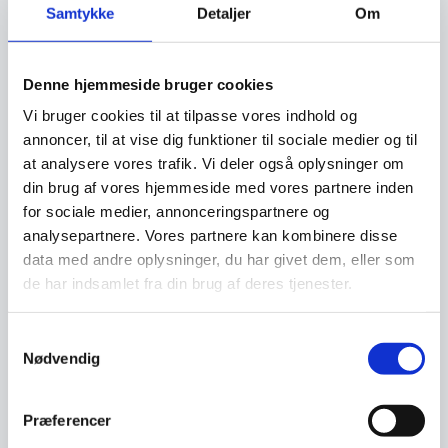
Samtykke
Detaljer
Om
Denne hjemmeside bruger cookies
Vi bruger cookies til at tilpasse vores indhold og
annoncer, til at vise dig funktioner til sociale medier og til
24. februar 2026
at analysere vores trafik. Vi deler også oplysninger om
Informationsmøde for
din brug af vores hjemmeside med vores partnere inden
internationale om boligkøb i
for sociale medier, annonceringspartnere og
analysepartnere. Vores partnere kan kombinere disse
Danmark
data med andre oplysninger, du har givet dem, eller som
de har indsamlet fra din brug af deres tjenester.
Samtykkevalg
Nødvendig
Præferencer