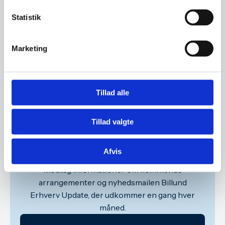
Statistik
Marketing
19. november 2025
Navigating the Danish Tax
System
Tillad alle
Tillad valgte
Tilmeld dig vores
nyhedsbrev
Afvis
Modtag informationer om kommende
arrangementer og nyhedsmailen Billund
Erhverv Update, der udkommer en gang hver
måned.