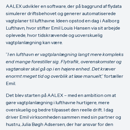
AALEX udvikler en software, der på baggrund af flydata
simulerer driftsbehovet og generer automatiserede
vagtplaner til lufthavne. Ideen opstod en dag i Aalborg
Lufthavn, hvor stifter Emil Louis Hansen via sit arbejde
oplevede, hvor tidskrævende og uoverskuelig
vagtplanlægning kan være.
”
I en lufthavn er vagtplanlægning langt mere kompleks
end mange forestiller sig. Flytrafik, overenskomster og
vagtønsker skal gå op i en højere enhed. Det kræver
enormt meget tid og overblik at løse manuelt
,” fortæller
Emil.
Det blev starten på AALEX – med en ambition om at
gøre vagtplanlægning i lufthavne hurtigere, mere
overskuelig og bedre tilpasset den reelle drift. I dag
driver Emil virksomheden sammen med sin partner og
hustru, Julia Bøgh Adsersen, der har ansvar for den