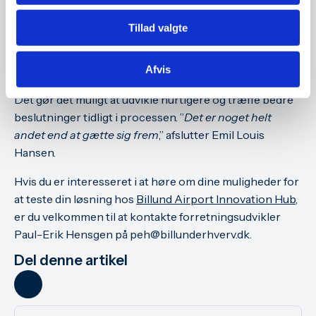
Muligheden for at teste i Billund Airport Innovation Hub
Tillad valgte
betyder, at idéer ikke forbliver antagelser – men
afprøves i den daglige drift. Her får startups adgang til
Afvis
miljøet, data og de mennesker, der skal bruge løsningen.
Det gør det muligt at udvikle hurtigere og træffe bedre
beslutninger tidligt i processen. ”
Det er noget helt
andet end at gætte sig frem
,” afslutter Emil Louis
Hansen.
Hvis du er interesseret i at høre om dine muligheder for
at teste din løsning hos
Billund Airport Innovation Hub
,
er du velkommen til at kontakte forretningsudvikler
Paul-Erik Hensgen på peh@billunderhverv.dk.
Del denne artikel