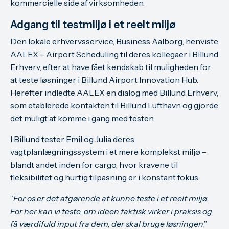
kommercielle side af virksomheden.
Adgang til testmiljø i et reelt miljø
Den lokale erhvervsservice, Business Aalborg, henviste
AALEX – Airport Scheduling til deres kollegaer i Billund
Erhverv, efter at have fået kendskab til muligheden for
at teste løsninger i Billund Airport Innovation Hub.
Herefter indledte AALEX en dialog med Billund Erhverv,
som etablerede kontakten til Billund Lufthavn og gjorde
det muligt at komme i gang med testen.
I Billund tester Emil og Julia deres
vagtplanlægningssystem i et mere komplekst miljø –
blandt andet inden for cargo, hvor kravene til
fleksibilitet og hurtig tilpasning er i konstant fokus.
”
For os er det afgørende at kunne teste i et reelt miljø.
For her kan vi teste, om ideen faktisk virker i praksis og
få værdifuld input fra dem, der skal bruge løsningen
,”