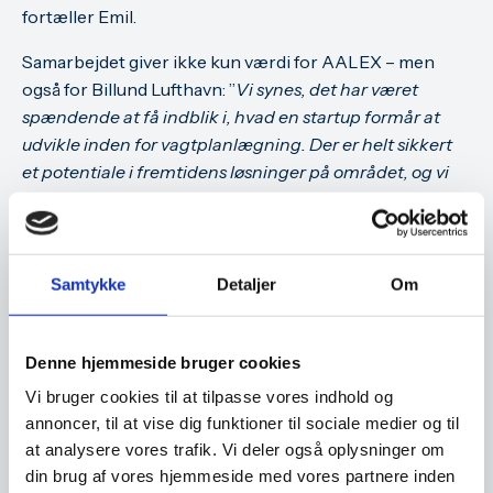
fortæller Emil.
Samarbejdet giver ikke kun værdi for AALEX – men
også for Billund Lufthavn: ”
Vi synes, det har været
spændende at få indblik i, hvad en startup formår at
udvikle inden for vagtplanlægning. Der er helt sikkert
et potentiale i fremtidens løsninger på området, og vi
bidrager gerne med vores viden og erfaring i
udviklingsarbejdet
,” siger Lau Sunde, Head of Payroll &
Planning i Billund Lufthavn.
Samtykke
Detaljer
Om
Samarbejdet tager afsæt i konkrete scenarier fra
dagligdagen, hvor Billund Lufthavn stiller viden og cases
til rådighed for AALEX’ videre udvikling af systemet. Det
Denne hjemmeside bruger cookies
giver mulighed for løbende at kvalificere løsningen og
Vi bruger cookies til at tilpasse vores indhold og
teste, hvordan den håndterer realistiske
annoncer, til at vise dig funktioner til sociale medier og til
planlægningssituationer – med respekt for de krav, der
at analysere vores trafik. Vi deler også oplysninger om
er i driften.
din brug af vores hjemmeside med vores partnere inden