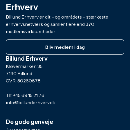
Erhverv
Billund Erhverv er dit – og områdets – stærkeste
erhvervsnetværk og samler flere end 370
medlemsvirksomheder.
Bliv medlem i dag
Billund Erhverv
Kløvermarken 35
7190 Billund
CVR: 30260678
Tlf.
+45 69 15 21 76
info@billunderhverv.dk
De gode genveje