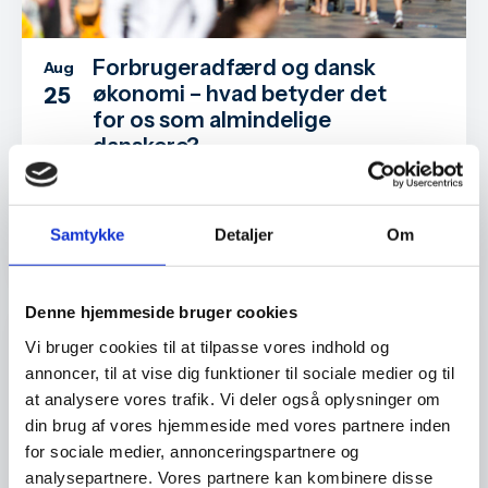
Forbrugeradfærd og dansk
Aug
økonomi – hvad betyder det
25
for os som almindelige
danskere?
Hvordan ser dansk økonomi egentlig ud lige
nu – og hvad betyder det for os som helt
almindelige danskere?
Samtykke
Detaljer
Om
Sted:
Billund Erhverv, Kløvermarken 35, 7190 Billund
Denne hjemmeside bruger cookies
Iværksætteri
Vi bruger cookies til at tilpasse vores indhold og
annoncer, til at vise dig funktioner til sociale medier og til
at analysere vores trafik. Vi deler også oplysninger om
din brug af vores hjemmeside med vores partnere inden
for sociale medier, annonceringspartnere og
analysepartnere. Vores partnere kan kombinere disse