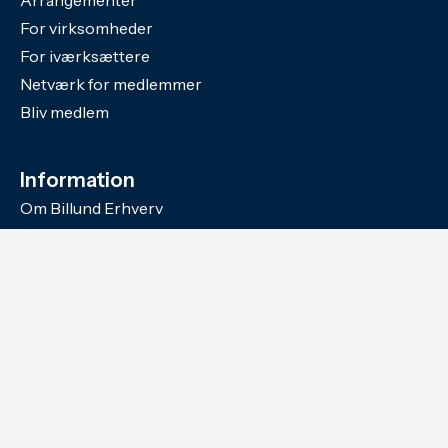
Arrangementer
For virksomheder
For iværksættere
Netværk for medlemmer
Bliv medlem
Information
Om Billund Erhverv
Nyheder
Nyhedsbrev
Medlemmer
Handelsbetingelser
Privatlivs- og Cookiepolitik
LinkedIn
Facebook
© Billund Erhverv, All Rights Reserved