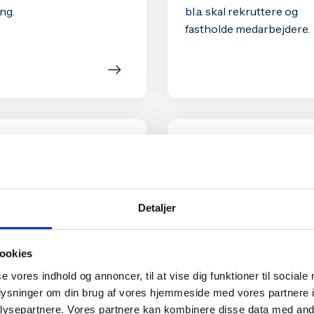
ng.
bl.a. skal rekruttere og
fastholde medarbejdere.
omer Service
Netværk
d Erhverv tilbyder
Som medlem af Billund E
er service for nye
får du adgang til flere ne
ationale medarbejdere i
der kan være med til at u
Detaljer
rksomhed.
dig og din virksomhed.
ookies
se vores indhold og annoncer, til at vise dig funktioner til sociale
nter
oplysninger om din brug af vores hjemmeside med vores partnere i
ysepartnere. Vores partnere kan kombinere disse data med andr