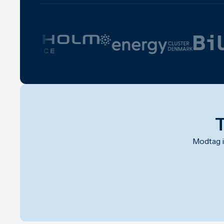
T
Modtag 