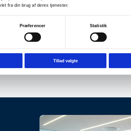
et fra din brug af deres tjenester.
Iværksætteri
 og dansk økonomi
Aug
t for os som
27
kere?
Præferencer
Statistik
i egentlig ud lige nu – og
som helt almindelige
n 35, 7190 Billund
Sted:
Tillad valgte