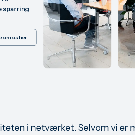
e sparring
.
 om os her
siteten i netværket. Selvom vi er 