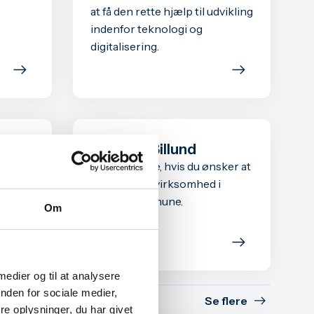
at få den rette hjælp til udvikling
indenfor teknologi og
digitalisering.
Invest in Billund
rhverv
Vi kan hjælpe, hvis du ønsker at
tværk,
etablere din virksomhed i
dvikle
Billund Kommune.
Om
 medier og til at analysere
nden for sociale medier,
Se flere
e oplysninger, du har givet