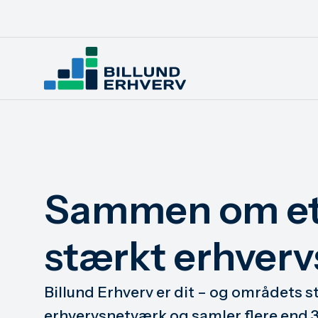
Sammen om e
stærkt erhverv
Billund Erhverv er dit – og områdets 
erhvervsnetværk og samler flere end 