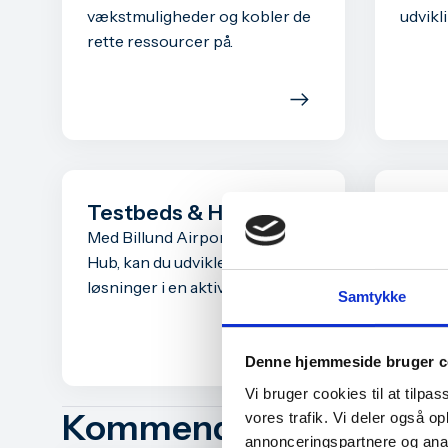
vækstmuligheder og kobler de
udvikli
rette ressourcer på.
Testbeds & Hubs
Newc
Med Billund Airport Innovation
Billun
Hub, kan du udvikle og teste nye
newcom
løsninger i en aktiv lufthavn.
intern
Samtykke
din vi
Denne hjemmeside bruger c
Vi bruger cookies til at tilpas
Kommende arrangeme
vores trafik. Vi deler også 
annonceringspartnere og anal