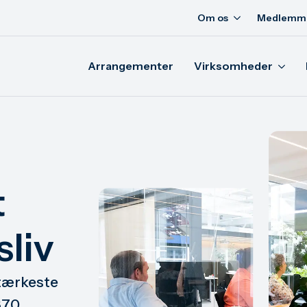
Om os
Medlemm
Arrangementer
Virksomheder
t
sliv
stærkeste
370