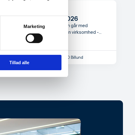
Informationsmøde for
iværksættere august 2026
Informationsmødet er for dig, som går med
Marketing
overvejelser om at starte din egen virksomhed -
måske har du allerede taget det første skridt som
iværksætter.
Billund Erhverv, Kløvermarken 35, 7190 Billund
Tillad alle