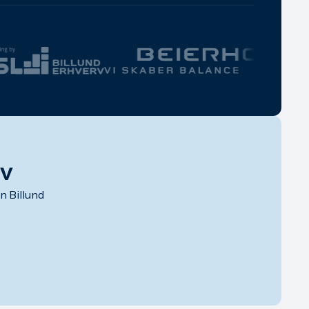
ev
 Billund