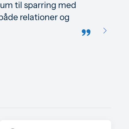
rum til sparring med
F
både relationer og
s
.